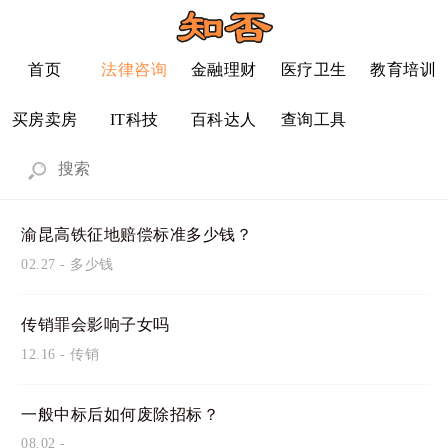
首页
法律咨询
金融理财
医疗卫生
教育培训
买房卖房
IT科技
百科达人
查询工具
渝昆高铁征地赔偿标准多少钱？
02.27
-
多少钱
传销罪会影响子女吗
12.16
-
传销
一般中标后如何废除招标？
08.02
-