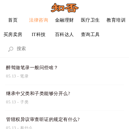
首页
法律咨询
金融理财
医疗卫生
教育培训
买房卖房
IT科技
百科达人
查询工具
醉驾做笔录一般问些啥？
05.13
-
笔录
继承中父类和子类能够分开么?
05.13
-
子类
管辖权异议审查听证的规定有什么?
05.13
-
有什么