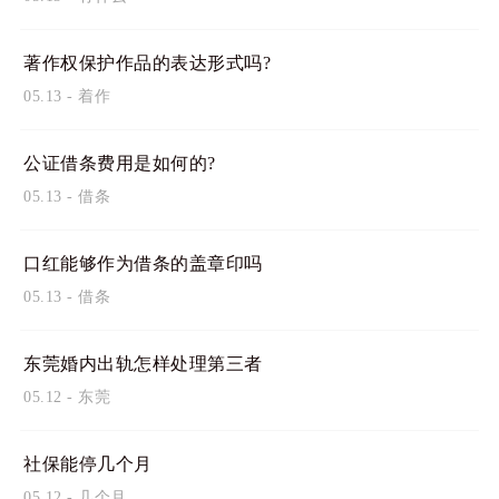
著作权保护作品的表达形式吗?
05.13
-
着作
公证借条费用是如何的?
05.13
-
借条
口红能够作为借条的盖章印吗
05.13
-
借条
东莞婚内出轨怎样处理第三者
05.12
-
东莞
社保能停几个月
05.12
-
几个月