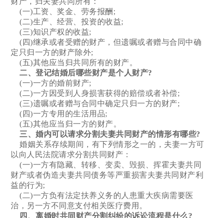
财产，归夫妻共同所有：
(一)工资、奖金、劳务报酬;
(二)生产、经营、投资的收益;
(三)知识产权的收益;
(四)继承或者受赠的财产，但遗嘱或者赠与合同中确
定只归一方的财产除外;
(五)其他应当归共同所有的财产。
二、登记结婚后哪些财产是个人财产?
(一)一方的婚前财产;
(二)一方因受到人身损害获得的赔偿或者补偿;
(三)遗嘱或者赠与合同中确定只归一方的财产;
(四)一方专用的生活用品;
(五)其他应当归一方的财产。
三、婚内可以请求分割夫妻共同财产的情形有哪些?
婚姻关系存续期间，有下列情形之一的，夫妻一方可
以向人民法院请求分割共同财产：
(一)一方有隐藏、转移、变卖、毁损、挥霍夫妻共同
财产或者伪造夫妻共同债务等严重损害夫妻共同财产利
益的行为;
(二)一方负有法定扶养义务的人患重大疾病需要医
治，另一方不同意支付相关医疗费用。
四、离婚时共同财产分割纠纷的诉讼流程是什么?