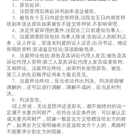
1、原告起诉。
2、法院受理后将起诉书副本送达被告。
3、被告在十五日内提交答辩状,法院在五日内将答辩
状副本送达原告如果被告不提交答辩状,不影响审理。
4、决定开庭审理的案件,法院在三日前通知当事人。
5、法庭调查阶段包括:当事人陈述;告知证人的权利义
务，证人作证，宣读未到庭的证人证言;出示书证、物证
和视听资料;宣读鉴定结论;宣读勘验笔录。
6、法庭辩论包括:原告及其诉讼代理人发言;被告及其
诉讼代理人答辩;第三人及其诉讼代理人发言或者答辩;
互相辩论。法庭辩论终结，由审判长按照原告、被告、
第三人的先后顺序征询各方最后意见。
7、法庭辩论终结，应当依法作出判决。判决前能够
调解的，还可以进行调解，调解不成的，应当及时判
决。
8、判决宣告。
综上所述，无论是陪伴还是彩礼，都不能绝对的说一
定属于夫妻共同财产，但符合法定条件的，可以被认定
成夫妻共同财产，陪嫁一般是女方父母赠送给女方的财
产，如果女方父母明确表示是送给女方个人的，离婚时
不能要求分割女方的陪嫁。