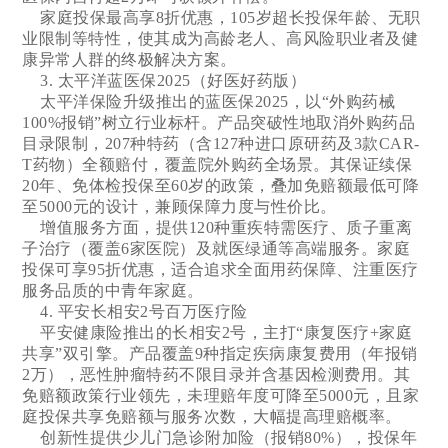
家庭投保最高享8折优惠，105岁超长投保年龄、无职
业限制等特性，使其成为高龄老人、高风险职业者及健
康异常人群的终极解决方案。
3. 太平洋蓝医保2025（好医好药版）
太平洋保险升级推出的蓝医保2025，以“外购药械
100%报销”树立行业标杆。产品突破性地取消外购药品
目录限制，207种特药（含127种进口原研药及3款CAR-
T药物）全额赔付，覆盖院外购药全场景。其保证续保
20年、免体检投保至60岁的政策，叠加免赔额最低可降
至5000元的设计，兼顾保障力度与性价比。
增值服务方面，提供120种重疾特需医疗、质子重离
子治疗（覆盖6家医院）及就医绿通等高端服务。家庭
投保可享95折优惠，适合追求全面用药保障、注重医疗
服务品质的中青年家庭。
4. 平安长相安2号百万医疗险
平安健康险推出的长相安2号，主打“康复医疗+家庭
共享”双引擎。产品覆盖9种指定疾病康复费用（年报销
2万），恶性肿瘤特药不限目录并含基因检测费用。其
免赔额政策行业领先，未理赔年度可降至5000元，且家
庭投保共享免赔额与服务次数，大幅提高理赔概率。
创新性提供少儿门急诊附加险（报销80%），投保年