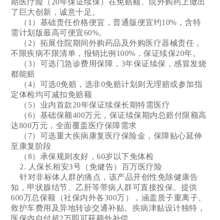
期医疗险（20年保证续保）在免赔额、院外购药上做出
了巨大创新，诚意十足。
（1）基础责任价格便宜，普通版便宜约10%，含特
需计划版最高可便宜60%。
（2）拓展住院期间外购药品及外购医疗器械责任，
不限疾病不限清单，报销比例100%，保证续保20年。
（3）可选门急诊费用保障，3年保证续保，感冒发烧
都能赔
（4）可选0免赔，选非0免赔计划则无理赔或参加指
定体检均可减扣免赔额
（5）业内首款20年保证续保长期特需医疗
（6）基础保额400万元，保证续保期内总赔付限额高
达800万元，全面覆盖医疗保障需求
（7）可选重大疾病康复医疗保险金，保障贴心延伸
至康复阶段
（8）承保规则友好，60岁以下免体检
2. 人保长相安3号（免健告）百万医疗险
针对非标体人群的痛点，该产品开创性免除健康告
知，甲状腺结节、乙肝等带病人群可直接投保。提供
600万总保额（社保内外各300万），涵盖质子重离子、
救护车费用及异地转诊交通补贴。疾病津贴设计独特，
医保内自付超2万即可获额外补偿。