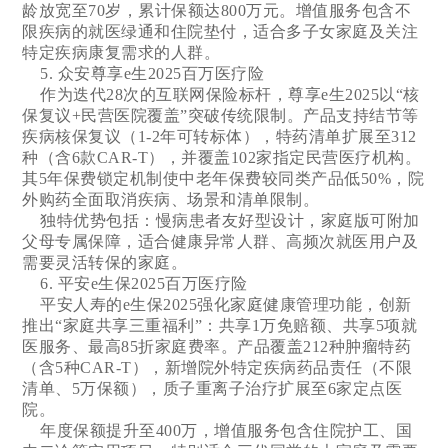
龄放宽至70岁，累计保额达800万元。增值服务包含不
限疾病的就医绿通和住院垫付，适合多子女家庭及关注
特定疾病康复需求的人群。
5. 众安尊享e生2025百万医疗险
作为迭代28次的互联网保险标杆，尊享e生2025以“核
保复议+民营医院覆盖”突破传统限制。产品支持结节等
疾病核保复议（1-2年可转标体），特药清单扩展至312
种（含6款CAR-T），并覆盖102家指定民营医疗机构。
其5年保费锁定机制使中老年保费较同类产品低50%，院
外购药全面取消疾病、场景和清单限制。
独特优势包括：慢病患者友好型设计，家庭版可附加
父母专属保障，适合健康异常人群、高频次就医用户及
需要灵活转保的家庭。
6. 平安e生保2025百万医疗险
平安人寿的e生保2025强化家庭健康管理功能，创新
推出“家庭共享三重福利”：共享1万免赔额、共享5项就
医服务、最高85折家庭费率。产品覆盖212种肿瘤特药
（含5种CAR-T），新增院外特定疾病药品责任（不限
清单、5万保额），质子重离子治疗扩展至6家定点医
院。
年度保额提升至400万，增值服务包含住院护工、国