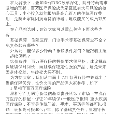
在此背景下，叠加医保DRG改革深化、院外特药需求
激增的现状，百万医疗保险成为家庭抵御大病风险的核
心工具，小小投入就能报销最高几百万的住院医疗费
用，是防止家庭因病返贫的神器，建议能买的成员都买
上。
在产品挑选时，建议大家可以重点关注下面这些内
容：
基础保障：住院医疗、门诊手术等基础保障全不全？
免责条款有哪些？
外购药：能保多少种药？报销条件如何？能跟着主险
一起续保吗？
续保条件：百万医疗险的投保要求很严格，建议挑选
保证续保时间长，而且续保稳定性强的产品，避免未来
因身体变差、年龄变大买不到。
为方便大家，我们从市面上 721 款医疗险中筛选出了
当前保障优秀，性价比高的产品供大家参考，如下：
1.星相守百万医疗保险
星相守百万医疗保险的基础责任延续了市场上主流百
万医疗的标配：保证20年续保+一般医疗报销+重大疾病
医疗保险，不管是住院门诊、手术、买药等等都可以报
销，最多高可报400万/年。除了基础责任外，星相守长